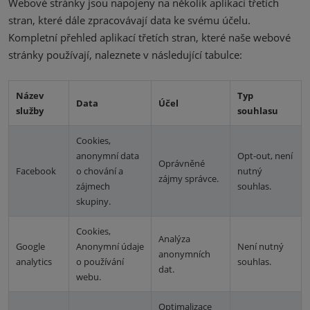
Webové stránky jsou napojeny na několik aplikací třetích
stran, které dále zpracovávají data ke svému účelu.
Kompletní přehled aplikací třetích stran, které naše webové
stránky používají, naleznete v následující tabulce:
Název
Typ
Data
Účel
služby
souhlasu
Cookies,
anonymní data
Opt-out, není
Oprávněné
Facebook
o chování a
nutný
zájmy správce.
zájmech
souhlas.
skupiny.
Cookies,
Analýza
Google
Anonymní údaje
Není nutný
anonymních
analytics
o používání
souhlas.
dat.
webu.
Optimalizace