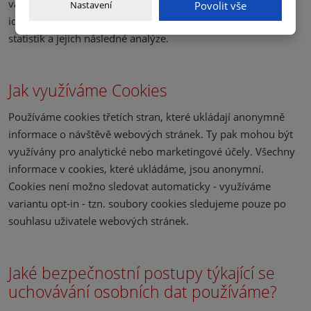
vašem počítači. Tyto údaje jsou anonymní. Nemohou vás
Nastavení
Povolit vše
identifikovat jako osobu a jsou využívána pouze k tvorbě
statistik a jejich následné analýze.
Jak využíváme Cookies
Používáme cookies třetích stran, které ukládají anonymně
informace o návštěvě webových stránek. Ty pak mohou být
využívány pro analytické nebo marketingové účely. Všechny
informace v cookies, které ukládáme, jsou anonymní.
Cookies není možno sledovat automaticky - využíváme
variantu opt-in - tzn. soubory cookies sledujeme pouze po
souhlasu uživatele webových stránek.
Jaké bezpečnostní postupy týkající se
uchovávání osobních dat používáme?