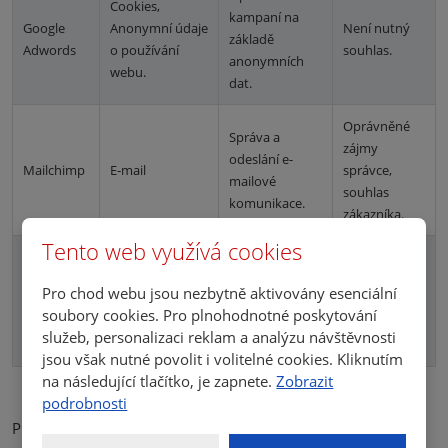
Cookies,
kampaní na
Google
Anonymní údaje
Není nutný
základě
Adwords
o používání
souhlas.
anonymních
webu.
dat.
Oprávněné
Správa a
zájmy
odeslání e-
Mailchimp
E-mail
správce,
mailové
souhlas
komunikace.
zákazníka.
Tento web využívá cookies
Cookies,
Analýza dat o
Anonymní
chování
Pro chod webu jsou nezbytně aktivovány esenciální
Smartsupp
informace o
Není nutný.
zákazníka na
soubory cookies. Pro plnohodnotné poskytování
chování na
stránce.
služeb, personalizaci reklam a analýzu návštěvnosti
stránce.
jsou však nutné povolit i volitelné cookies. Kliknutím
na následující tlačítko, je zapnete.
Zobrazit
podrobnosti
Přes aplikace třetích stran shromažďujeme informace o