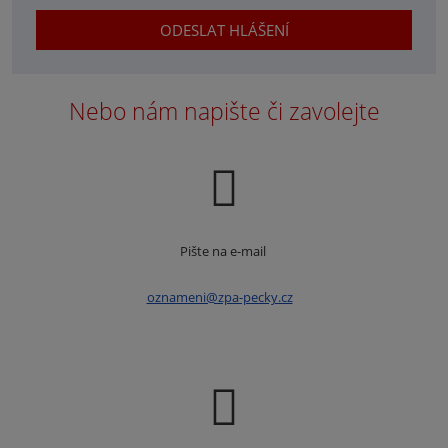
zpracováním
osobních
ODESLAT HLÁŠENÍ
údajů
Formulář
za
účelem
se
Nebo nám napište či zavolejte
řešení
nepodařilo
mého
hlášení
odeslat.
Pište na e-mail
oznameni@zpa-pecky.cz