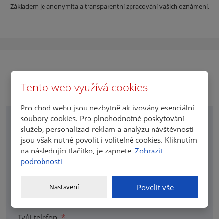
Základem je anonymita a transparentní zpracování vašich oznámení.
Tento web využívá cookies
Formulář pro podání oznámení
Pro chod webu jsou nezbytně aktivovány esenciální
soubory cookies. Pro plnohodnotné poskytování
Jméno a příjmení
*
služeb, personalizaci reklam a analýzu návštěvnosti
jsou však nutné povolit i volitelné cookies. Kliknutím
na následující tlačítko, je zapnete.
Zobrazit
podrobnosti
E-mailová adresa
*
Nastavení
Povolit vše
Tvůj telefon
*